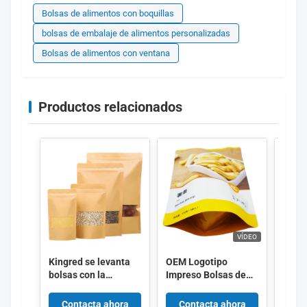
Bolsas de alimentos con boquillas
bolsas de embalaje de alimentos personalizadas
Bolsas de alimentos con ventana
Productos relacionados
VÍDEO
Kingred se levanta
OEM Logotipo
Emba
bolsas con la
Impreso Bolsas de
perso
ventana
embalaje de
de pl
alimentos de alta
de ga
Contacta ahora
Contacta ahora
Co