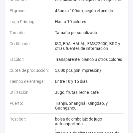
El grosor:
45um a 100um, según el pedido
Logo Printing:
Hasta 10 colores
Tamaño:
Tamaño personalizado
Certificado:
ISO, FDA, HALAL, FMS22000, BRC y
otras fuentes de información
El color:
Transparente, blanco u otros colores
Cuota de producción:
5,000 pcs (sin impresión)
Tiempo de entrega:
Entre 10 y 15 días
Utilización:
Jugo, frutas, leche, café
Puerto:
Tianjin, Shanghái, Qingdao, y
Guangzhou.
Resaltar:
bolsa de embalaje de jugo
autosoportada
,