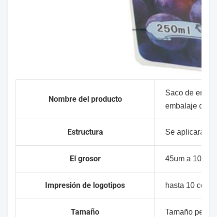
Saco de embala
Nombre del producto
embalaje de pl
Estructura
Se aplicarán lo
El grosor
45um a 100um,
Impresión de logotipos
hasta 10 color
Tamaño
Tamaño person