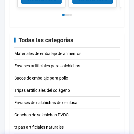
barrera de capa de
logot
aluminio
alime
cierr
Todas las categorías
Materiales de embalaje de alimentos
Envases artificiales para salchichas
Sacos de embalaje para pollo
Tripas artificiales del colágeno
Envases de salchichas de celulosa
Conchas de salchichas PVDC
tripas artificiales naturales