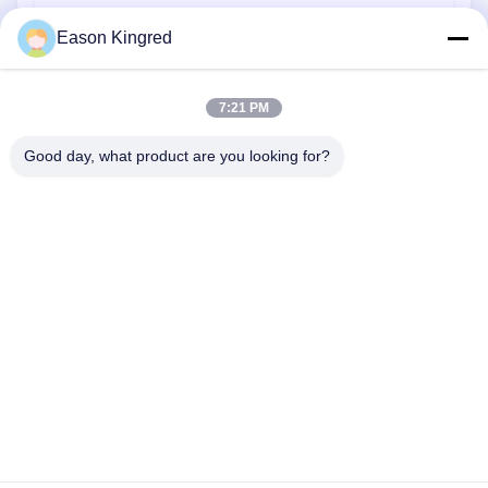
bolsas de envasado de alimentos
Eason Kingred
Bolsas de alimentos al vacío
7:21 PM
Película de embalaje de alimentos
Good day, what product are you looking for?
Camino de NO.556 Changjiang, Suzhou, China
Teléfono:
00-86-13952400342
Correo electrónico:
sales@foodpackingmaterials.com
En Casa
Productos
Los Vídeos
Sobre Nosotros
Visita A La Fábrica
Control De Calidad
Contáctenos
Noticias
Casos