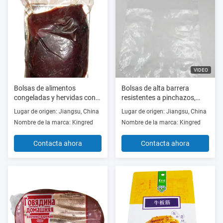
VIDEO
Bolsas de alimentos
Bolsas de alta barrera
congeladas y hervidas con
resistentes a pinchazos,
agua transparentes de
aptas para congelador y
Lugar de origen: Jiangsu, China
Lugar de origen: Jiangsu, China
coextrusión de nylon espeso
barrera de oxígeno para la
Nombre de la marca: Kingred
Nombre de la marca: Kingred
conservación de carne
Contacta ahora
Contacta ahora