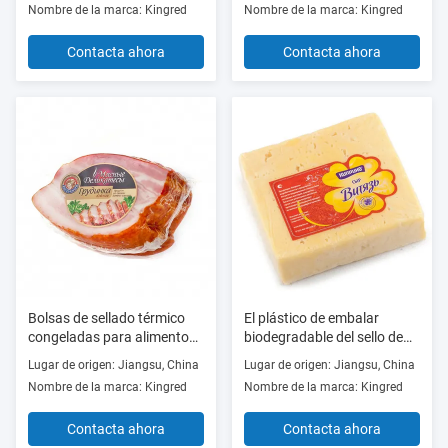
Nombre de la marca: Kingred
Nombre de la marca: Kingred
especial Bolsa de seguridad
Bolsa de plástico de vacío
Contacta ahora
Contacta ahora
para el hogar
Bolsas de sellado térmico
El plástico de embalar
congeladas para alimentos
biodegradable del sello de
transparentes contra
vacío empaqueta para la
Lugar de origen: Jiangsu, China
Lugar de origen: Jiangsu, China
punción
resistencia de la puntura del
Nombre de la marca: Kingred
Nombre de la marca: Kingred
queso
Contacta ahora
Contacta ahora