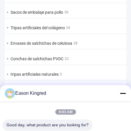
Sacos de embalaje para pollo
50
Tripas artificiales del colágeno
34
Envases de salchichas de celulosa
28
Conchas de salchichas PVDC
23
tripas artificiales naturales
5
bolsas de envasado de alimentos
82
Eason Kingred
Bolsas de alimentos al vacío
22
9:03 AM
Película de embalaje de alimentos
39
Good day, what product are you looking for?