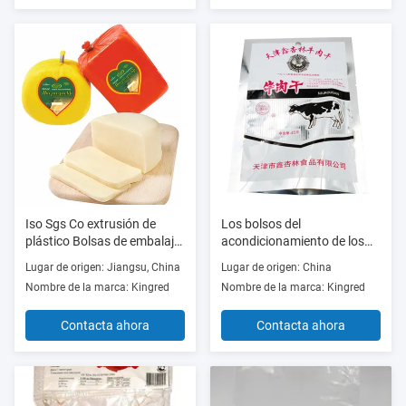
Iso Sgs Co extrusión de
Los bolsos del
plástico Bolsas de embalaje
acondicionamiento de los
de alimentos aislados con
alimentos del SGS del ISO
Lugar de origen: Jiangsu, China
Lugar de origen: China
oxígeno
ACARICIAN bolsos de
Nombre de la marca: Kingred
Nombre de la marca: Kingred
empaquetado de la cecina
de VMPET
Contacta ahora
Contacta ahora