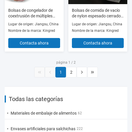
Bolsas de congelador de
Bolsas de comida de vacío
coextrusión de múltiples
de nylon espesado cerrado
capas resistentes a altas
Comercial Bife Salchicha
Lugar de origen: Jiangsu, China
Lugar de origen: Jiangsu, China
temperaturas
Bacon Deli Marisco Bolsas
Nombre de la marca: Kingred
Nombre de la marca: Kingred
de embalaje selladas
Contacta ahora
Contacta ahora
página 1 / 2
1
2
Todas las categorías
Materiales de embalaje de alimentos
62
Envases artificiales para salchichas
222