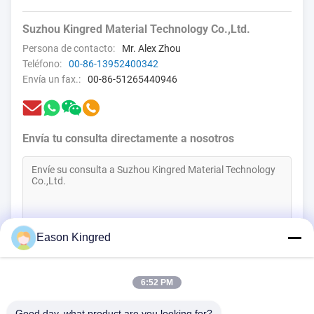
Suzhou Kingred Material Technology Co.,Ltd.
Persona de contacto:
Mr. Alex Zhou
Teléfono:
00-86-13952400342
Envía un fax.:
00-86-51265440946
Envía tu consulta directamente a nosotros
Eason Kingred
(
0
/3000)
Contacta ahora
6:52 PM
Good day, what product are you looking for?