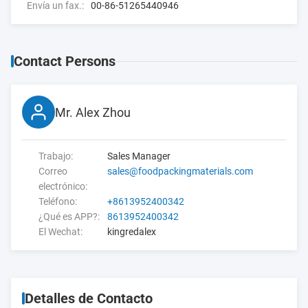
Envía un fax.:
00-86-51265440946
Contact Persons
Mr. Alex Zhou
Trabajo:
Sales Manager
Correo
sales@foodpackingmaterials.com
electrónico:
Teléfono:
+8613952400342
¿Qué es APP?:
8613952400342
El Wechat:
kingredalex
Detalles de Contacto