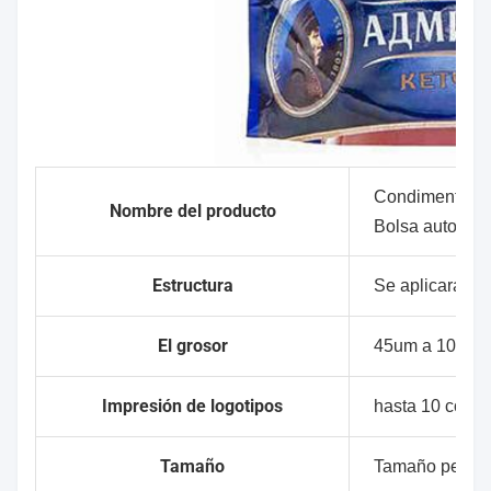
Condimento ket
Nombre del producto
Bolsa autoport
Estructura
Se aplicarán lo
El grosor
45um a 100um,
Impresión de logotipos
hasta 10 color
Tamaño
Tamaño person