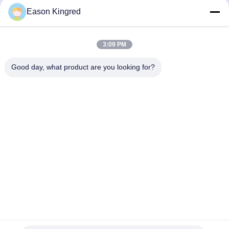
bolsas de envasado de alimentos
Eason Kingred
Bolsas de alimentos al vacío
3:09 PM
Película de embalaje de alimentos
Good day, what product are you looking for?
Camino de NO.556 Changjiang, Suzhou, China
Teléfono:
00-86-13952400342
Correo electrónico:
sales@foodpackingmaterials.com
En Casa
Productos
Los Vídeos
Sobre Nosotros
Visita A La Fábrica
Control De Calidad
Contáctenos
Noticias
Casos