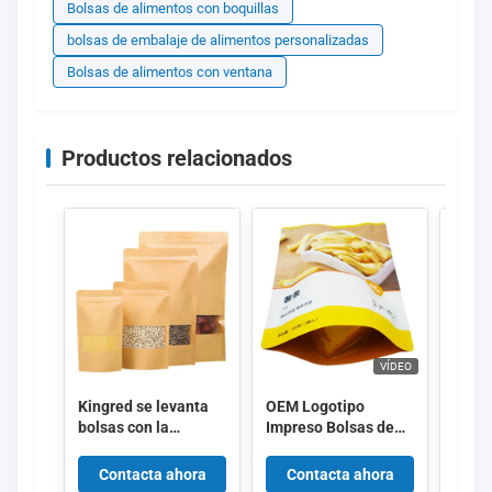
Bolsas de alimentos con boquillas
bolsas de embalaje de alimentos personalizadas
Bolsas de alimentos con ventana
Productos relacionados
VÍDEO
Kingred se levanta
OEM Logotipo
Emba
bolsas con la
Impreso Bolsas de
perso
ventana
embalaje de
de pl
alimentos de alta
de ga
Contacta ahora
Contacta ahora
Co
barrera de capa de
logot