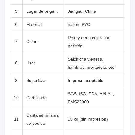
5
Lugar de origen:
Jiangsu, China
6
Material
nailon, PVC
Rojo y otros colores a
7
Color:
petición.
Salchicha vienesa,
8
Uso:
fiambres, mortadela, etc.
9
Superficie:
Impreso aceptable
SGS, ISO, FDA, HALAL,
10
Certificado:
FMS22000
Cantidad mínima
11
50 kg (sin impresión)
de pedido