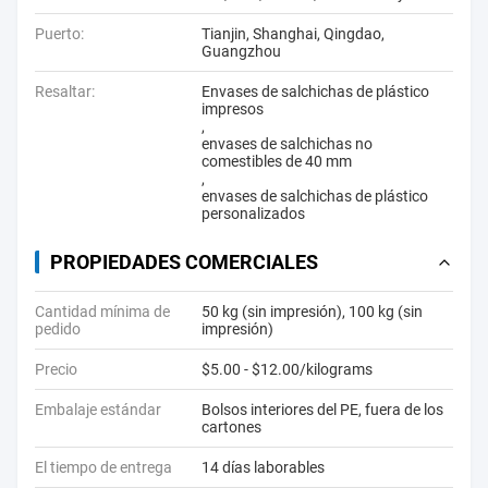
Puerto:
Tianjin, Shanghai, Qingdao,
Guangzhou
Resaltar:
Envases de salchichas de plástico
impresos
,
envases de salchichas no
comestibles de 40 mm
,
envases de salchichas de plástico
personalizados
PROPIEDADES COMERCIALES
Cantidad mínima de
50 kg (sin impresión), 100 kg (sin
pedido
impresión)
Precio
$5.00 - $12.00/kilograms
Embalaje estándar
Bolsos interiores del PE, fuera de los
cartones
El tiempo de entrega
14 días laborables