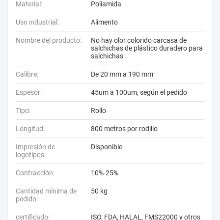
Material:
Poliamida
Uso industrial:
Alimento
Nombre del producto:
No hay olor colorido carcasa de
salchichas de plástico duradero para
salchichas
Calibre:
De 20 mm a 190 mm
Espesor:
45um a 100um, según el pedido
Tipo:
Rollo
Longitud:
800 metros por rodillo
Impresión de
Disponible
logotipos:
Contracción:
10%-25%
Cantidad mínima de
50 kg
pedido:
certificado:
ISO, FDA, HALAL, FMS22000 y otros