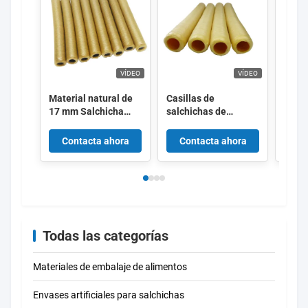
VÍDEO
VÍDEO
Material natural de
Casillas de
Enva
17 mm Salchicha
salchichas de
salch
Casillas de colágeno
colágeno de color
artif
OEM
natural disponibles
colá
Contacta ahora
Contacta ahora
Co
fumadas con rango
comes
de tamaño de 15
salch
mm-34 mm para
ahum
salchichas de carne
Todas las categorías
Materiales de embalaje de alimentos
Envases artificiales para salchichas