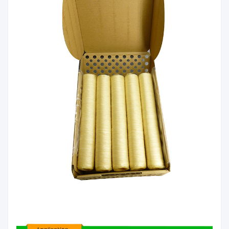
El material
El colágeno
de 15 mm a 34 mm (deshechos) y h
Tamaño
asta 80 mm (rollo)
Casquillos de salchichas ahumada
Aplicación
s, perros calientes, salchichas de Vi
ena