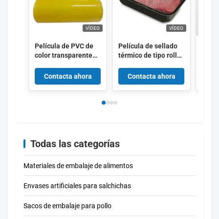
VÍDEO
VÍDEO
Película de PVC de
Película de sellado
Impre
color transparente
térmico de tipo rollo
de la
de grado alimenticio
fácil de despejar
la et
para frutas
Película antiniebla
encog
Contacta ahora
Contacta ahora
Co
de alta barrera para
PVC d
alimentos frescos
rollo
Todas las categorías
Materiales de embalaje de alimentos
Envases artificiales para salchichas
Sacos de embalaje para pollo