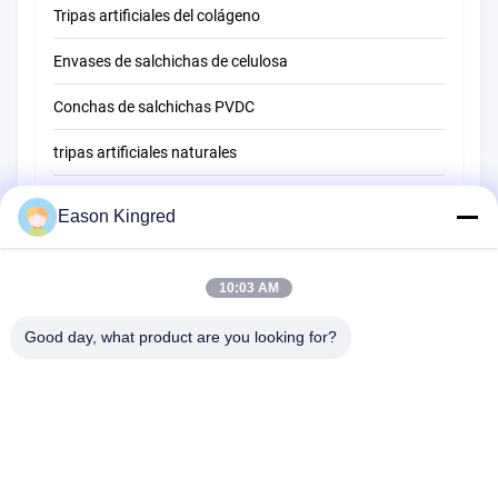
Tripas artificiales del colágeno
Envases de salchichas de celulosa
Conchas de salchichas PVDC
tripas artificiales naturales
bolsas de envasado de alimentos
Eason Kingred
Bolsas de alimentos al vacío
10:03 AM
Película de embalaje de alimentos
Good day, what product are you looking for?
Camino de NO.556 Changjiang, Suzhou, China
Teléfono:
00-86-13952400342
Correo electrónico:
sales@foodpackingmaterials.com