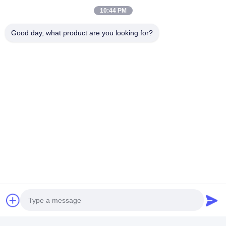
10:44 PM
bolsas de envasado de alimentos
Good day, what product are you looking for?
Bolsas de alimentos al vacío
Película de embalaje de alimentos
Camino de NO.556 Changjiang, Suzhou, China
Teléfono:
00-86-13952400342
Correo electrónico:
sales@foodpackingmaterials.com
En Casa
Productos
Los Vídeos
Sobre Nosotros
Visita A La Fábrica
Control De Calidad
Contáctenos
Noticias
Casos