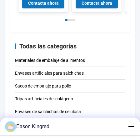
e impresión de LOGO
la categoría
térmi
Contacta ahora
Contacta ahora
Co
alimenticia
embal
empaquetan 50um
alime
55um EVA que sacó
de co
el PE Co
Todas las categorías
Materiales de embalaje de alimentos
Envases artificiales para salchichas
Sacos de embalaje para pollo
Tripas artificiales del colágeno
Envases de salchichas de celulosa
Conchas de salchichas PVDC
Eason Kingred
tripas artificiales naturales