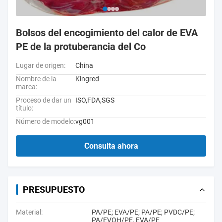
Bolsos del encogimiento del calor de EVA
PE de la protuberancia del Co
Lugar de origen:
China
Nombre de la
Kingred
marca:
Proceso de dar un
ISO,FDA,SGS
título:
Número de modelo:
vg001
Consulta ahora
PRESUPUESTO
Material:
PA/PE; EVA/PE; PA/PE; PVDC/PE;
PA/EVOH/PE, EVA/PE