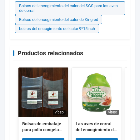
Bolsos del encogimiento del calor del SGS para las aves
de corral
Bolsos del encogimiento del calor de Kingred
bolsos del encogimiento del calor 9*15inch
Productos relacionados
VÍDEO
VÍDEO
Bolsas de embalaje
Las aves de corral
Embal
para pollo congelado
del encogimiento de
come
con alta contracción
la agua caliente de
Bolsa