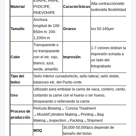
EVA/PE; PA/PE;
Alta contracción/alto
Material
PVDC/PE;
Características
lustre/alta flexibilidad
PA/EVOH/PE
Anchura:
longitud de 100-
Tamaño
Grueso
los 50-160μm
650m m: 200-
1,200m m
Transparente o
1-7 colores doblan la
no transparante
impresión echada a
Color
con el etc. rojo,
Impresión
un lado del
blanco, azul,
fotograbado
verde, amarillo.
Tipo del
Sello inferior curvado/recto, sello lateral, sello doble,
bolso
balanceo etc. del Punto-corte.
Utilizado para embalar la carne de vaca, cordero, cerdo,
Uso
cortando la carne con el hueso o sin hueso,
bloqueando o rellenando la carne.
Película Blowing→ Corona Treatment
Proceso de
→Mould/Cylinders Making→Printing→Bag
producción
Making→Inspection→Packing→Shipment
30,000-50,000pcs depende de
MOQ
tamaño del bolso