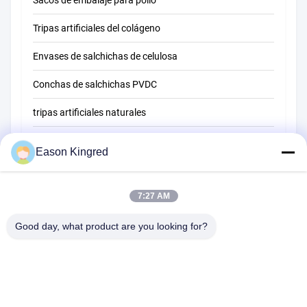
Tripas artificiales del colágeno
Envases de salchichas de celulosa
Conchas de salchichas PVDC
tripas artificiales naturales
bolsas de envasado de alimentos
Eason Kingred
Bolsas de alimentos al vacío
Película de embalaje de alimentos
7:27 AM
Good day, what product are you looking for?
Camino de NO.556 Changjiang, Suzhou, China
Teléfono:
00-86-13952400342