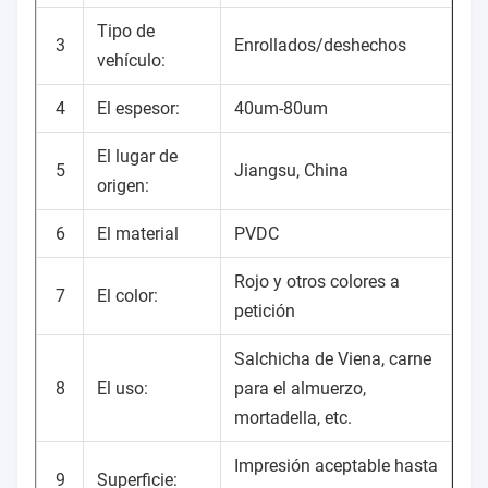
Tipo de
3
Enrollados/deshechos
vehículo:
4
El espesor:
40um-80um
El lugar de
5
Jiangsu, China
origen:
6
El material
PVDC
Rojo y otros colores a
7
El color:
petición
Salchicha de Viena, carne
8
El uso:
para el almuerzo,
mortadella, etc.
Impresión aceptable hasta
9
Superficie: