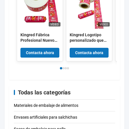
VÍDEO
VÍDEO
Kingred Fábrica
Kingred Logotipo
Flexo
Profesional Nuevo
personalizado que
encar
Polyamide Salchicha
imprime la película
de di
Casing de plástico
plástica China de la
de Ki
Contacta ahora
Contacta ahora
Co
de grado alimenticio
cubierta de la
impri
OEM
salchicha de PVDC
salch
de la alta barrera
Todas las categorías
Materiales de embalaje de alimentos
Envases artificiales para salchichas
Sacos de embalaje para pollo