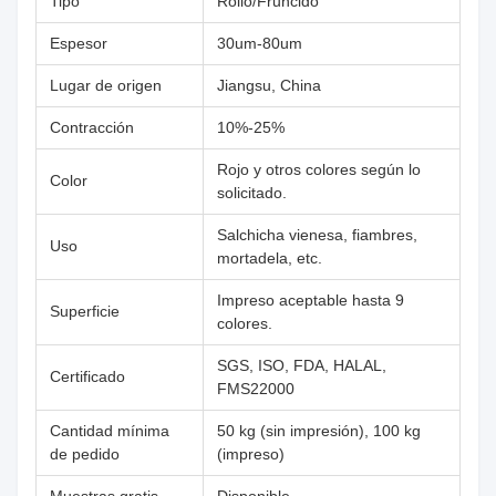
Tipo
Rollo/Fruncido
Espesor
30um-80um
Lugar de origen
Jiangsu, China
Contracción
10%-25%
Rojo y otros colores según lo
Color
solicitado.
Salchicha vienesa, fiambres,
Uso
mortadela, etc.
Impreso aceptable hasta 9
Superficie
colores.
SGS, ISO, FDA, HALAL,
Certificado
FMS22000
Cantidad mínima
50 kg (sin impresión), 100 kg
de pedido
(impreso)
Muestras gratis
Disponible